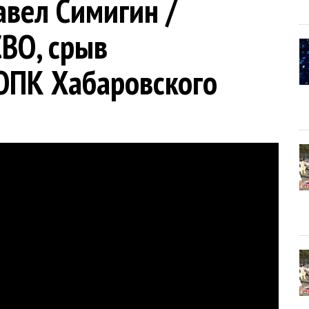
авел Симигин /
ВО, срыв
 ОПК Хабаровского