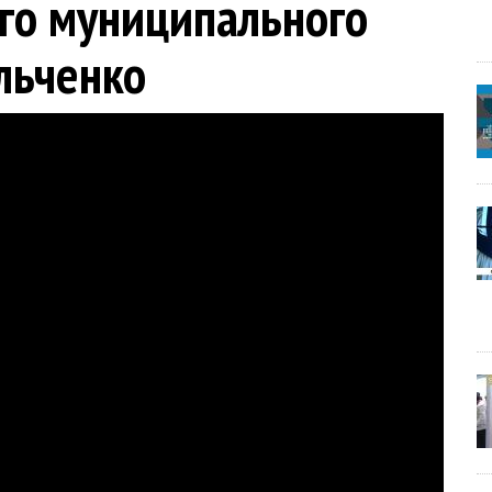
го муниципального
льченко