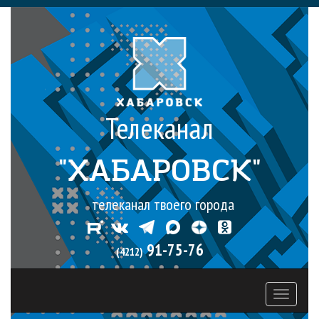
Телеканал
"ХАБАРОВСК"
телеканал твоего города
91-75-76
(4212)
Toggle
navigati