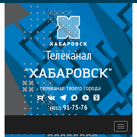
Телеканал
"ХАБАРОВСК"
телеканал твоего города
91-75-76
(4212)
Toggle
navigati